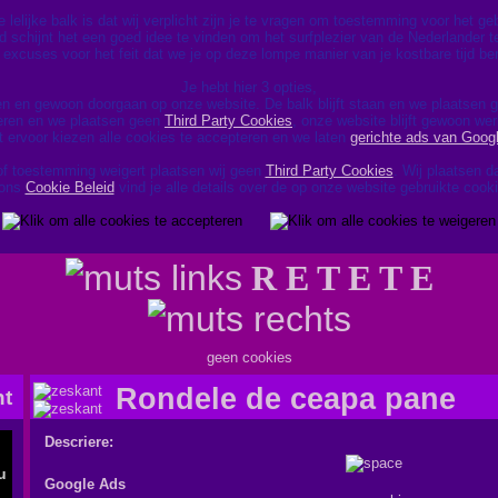
lelijke balk is dat wij verplicht zijn je te vragen om toestemming voor het g
d schijnt het een goed idee te vinden om het surfplezier van de Nederlander te
excuses voor het feit dat we je op deze lompe manier van je kostbare tijd be
Je hebt hier 3 opties,
en en gewoon doorgaan op onze website. De balk blijft staan en we plaatsen
geren en we plaatsen geen
Third Party Cookies
, onze website blijft gewoon wer
t ervoor kiezen alle cookies te accepteren en we laten
gerichte ads van Goog
of toestemming weigert plaatsen wij geen
Third Party Cookies
. Wij plaatsen 
 ons
Cookie Beleid
vind je alle details over de op onze website gebruikte cook
R E T E T E
geen cookies
Rondele de ceapa pane
Descriere:
Google Ads