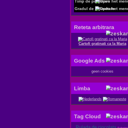
Timp de preparare
Gradul de dificultate
Reteta arbitrara
Cartofi gratinati ca la Maria
Google Ads
geen cookies
Limba
Tag Cloud
Rulada de ciocolata
Schnitze