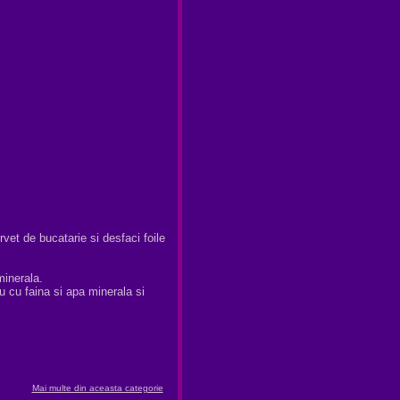
rvet de bucatarie si desfaci foile
minerala.
 ou cu faina si apa minerala si
Mai multe din aceasta categorie