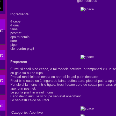
geen cookies
Ingrediente:
4 cepe
4 oua
faina
pesmet
apa minerala
sare
piper
ulei pentru prajit
Preparare:
Cureti si speli bine ceapa, o tai rondele potrivite, o tamponezi cu un se
cu grija sa nu se rupa.
Presari rondelele de ceapa cu sare si le lasi putin deoparte.
Freci bine ouale cu 1 lingura de faina, putina sare, piper si putina apa 
Pui uleiul la incins intr-o tigaie, treci fiecare cerc de ceapa prin faina,
apoi prin pesmet.
Le pui la prajit in uleiul incins.
Cand devin aurii, le scoti pe servetel absorbant.
Le servesti calde sau reci.
Categorie:
Aperitive
l