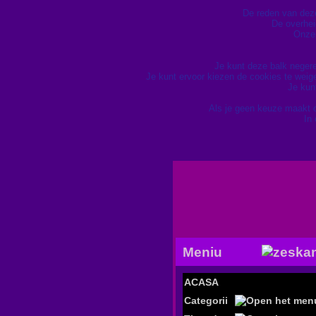
De reden van deze 
De overhei
Onze 
Je kunt deze balk neger
Je kunt ervoor kiezen de cookies te wei
Je kun
Als je geen keuze maakt 
In
Meniu
ACASA
Categorii