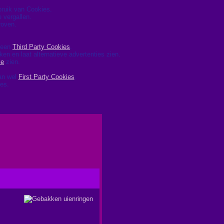
ebruik van Cookies.
 vergallen.
roven.
 geen
Third Party Cookies
.
ken en laat alternatieve advertenties zien.
le
zien.
dan wel
First Party Cookies
.
ies.