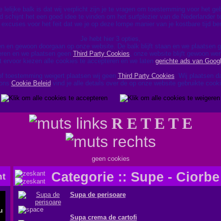
lelijke balk is dat wij verplicht zijn je te vragen om toestemming voor het g
d schijnt het een goed idee te vinden om het surfplezier van de Nederlander te
excuses voor het feit dat we je op deze lompe manier van je kostbare tijd be
Je hebt hier 3 opties,
en en gewoon doorgaan op onze website. De balk blijft staan en we plaatsen
geren en we plaatsen geen
Third Party Cookies
, onze website blijft gewoon wer
t ervoor kiezen alle cookies te accepteren en we laten
gerichte ads van Goog
of toestemming weigert plaatsen wij geen
Third Party Cookies
. Wij plaatsen 
 ons
Cookie Beleid
vind je alle details over de op onze website gebruikte cook
R E T E T E
geen cookies
Categorie :: Supe - Ciorbe
Supa de perisoare
Supa crema de cartofi