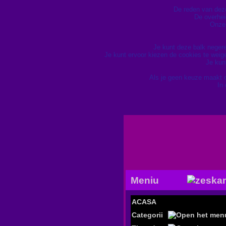
De reden van deze 
De overhei
Onze 
Je kunt deze balk neger
Je kunt ervoor kiezen de cookies te wei
Je kun
Als je geen keuze maakt 
In
Meniu
ACASA
Categorii