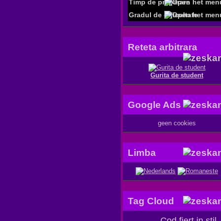
Timp de preparare
Gradul de dificultate
Reteta arbitrara
Gurita de student
Google Ads
geen cookies
Limba
Tag Cloud
Cod fiert in stil