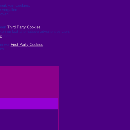
ebruik van Cookies.
 vergallen.
roven.
 geen
Third Party Cookies
.
ken en laat alternatieve advertenties zien.
le
zien.
dan wel
First Party Cookies
.
ies.