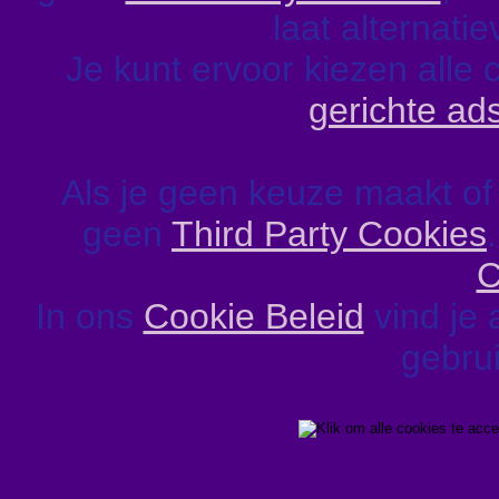
laat alternati
Je kunt ervoor kiezen alle 
gerichte ad
Als je geen keuze maakt of
geen
Third Party Cookies
C
In ons
Cookie Beleid
vind je 
gebrui