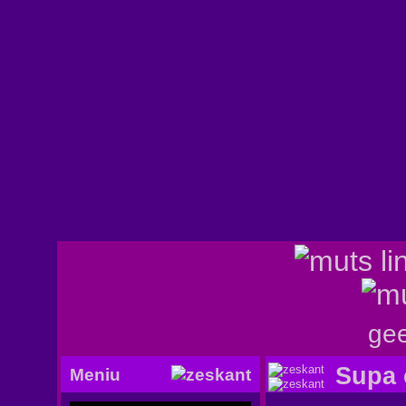
gee
Supa 
Meniu