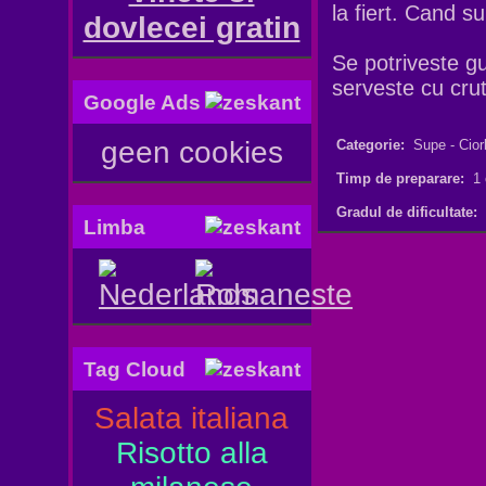
la fiert. Cand s
dovlecei gratin
Se potriveste gu
serveste cu cru
Google Ads
geen cookies
Categorie:
Supe - Cior
Timp de preparare:
1 
Gradul de dificultate:
Limba
Tag Cloud
Salata italiana
Risotto alla