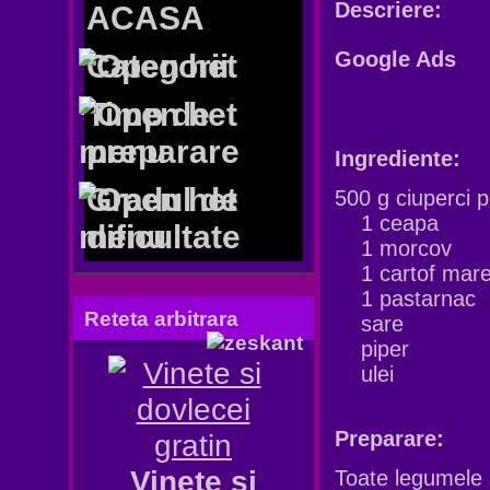
Descriere:
ACASA
Google Ads
Categorii
Timp de
preparare
Ingrediente:
Gradul de
500 g ciuperci 
1 ceapa
dificultate
1 morcov
1 cartof mar
1 pastarnac
Reteta arbitrara
sare
piper
ulei
Preparare:
Vinete si
Toate legumele s