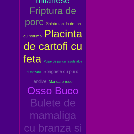
milanese
Friptura de
porc
Salata rapida de ton
Placinta
cu porumb
de cartofi cu
feta
Pulpe de pui cu fasole alba
Spaghete cu pui si
si mazare
andive
Mancare rece
Osso Buco
Bulete de
mamaliga
cu branza si