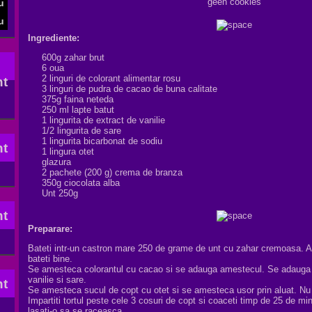
geen cookies
Ingrediente:
600g zahar brut
6 oua
2 linguri de
colorant alimentar
rosu
3 linguri de
pudra de cacao
de buna calitate
375g
faina
neteda
250 ml
lapte batut
1 lingurita
de extract de vanilie
1/2
lingurita de sare
1
lingurita
bicarbonat
de sodiu
1 lingura
otet
glazura
2 pachete
(200
g
)
crema de branza
350g
ciocolata alba
Unt
250g
Preparare:
Bateti intr-un castron mare 250 de grame de unt cu zahar cremoasa. Ad
bateti bine.
Se amesteca colorantul cu cacao si se adauga amestecul. Se adauga f
vanilie si sare.
Se amesteca sucul de copt cu otet si se amesteca usor prin aluat. Nu
Impartiti tortul peste cele 3 cosuri de copt si coaceti timp de 25 de min
lasati-o sa se raceasca.