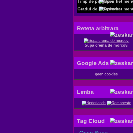
Timp de preparare
Gradul de dificultate
Reteta arbitrara
Supa crema de morcovi
Google Ads
geen cookies
Limba
Tag Cloud
Osso Buco