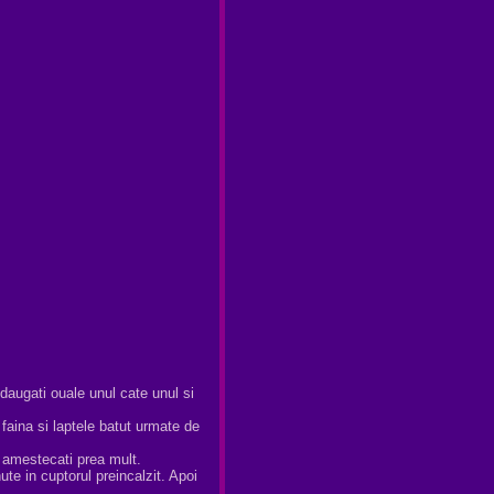
augati ouale unul cate unul si
aina si laptele batut urmate de
 amestecati prea mult.
ute in cuptorul preincalzit. Apoi