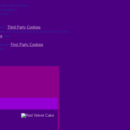
ebruik van Cookies.
 vergallen.
roven.
 geen
Third Party Cookies
.
ken en laat alternatieve advertenties zien.
le
zien.
dan wel
First Party Cookies
.
ies.