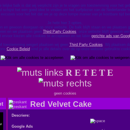
lelijke balk is dat wij verplicht zijn je te vragen om toestemming voor het g
d schijnt het een goed idee te vinden om het surfplezier van de Nederlander te
excuses voor het feit dat we je op deze lompe manier van je kostbare tijd be
Je hebt hier 3 opties,
en en gewoon doorgaan op onze website. De balk blijft staan en we plaatsen
geren en we plaatsen geen
Third Party Cookies
, onze website blijft gewoon wer
t ervoor kiezen alle cookies te accepteren en we laten
gerichte ads van Goog
of toestemming weigert plaatsen wij geen
Third Party Cookies
. Wij plaatsen 
 ons
Cookie Beleid
vind je alle details over de op onze website gebruikte cook
R E T E T E
geen cookies
Red Velvet Cake
Descriere:
Google Ads