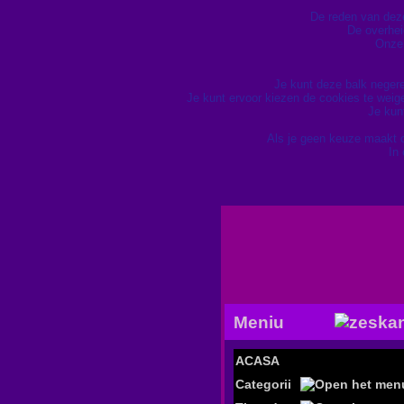
De reden van deze 
De overhei
Onze 
Je kunt deze balk neger
Je kunt ervoor kiezen de cookies te wei
Je kun
Als je geen keuze maakt 
In
Meniu
ACASA
Categorii