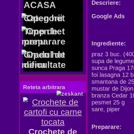
Descriere:
ACASA
Google Ads
Categorii
Timp de
preparare
Ingrediente:
Gradul de
praz 3 buc. (40
supa de legume
dificultate
sunca Praga 17
foi lasagna 12 b
smantana de 25
Reteta arbitrara
mustar de Dijon 
branza Cedar 1
pesmet 25 g
sare, piper
Preparare:
Crochete de