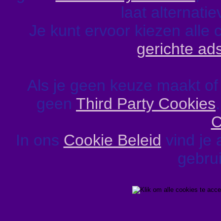
laat alternati
Je kunt ervoor kiezen alle 
gerichte ad
Als je geen keuze maakt of
geen
Third Party Cookies
C
In ons
Cookie Beleid
vind je 
gebrui