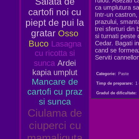
Salata de
rulou. Asezati c
ca umplutura sa 
cartofi noi cu
Intr-un castron
piept de pui la
prazului, smanta
trei sferturi d
gratar
Osso
si turnati peste
Buco
Lasagna
Cedar. Bagati in
cand se formeaz
cu ricotta si
Serviti cannello
sunca
Ardei
kapia umplut
Categorie:
Paste
Mancare de
Timp de preparare:
1 
cartofi cu praz
Gradul de dificultate:
si sunca
Ciulama de
ciuperci cu
mamaliguta