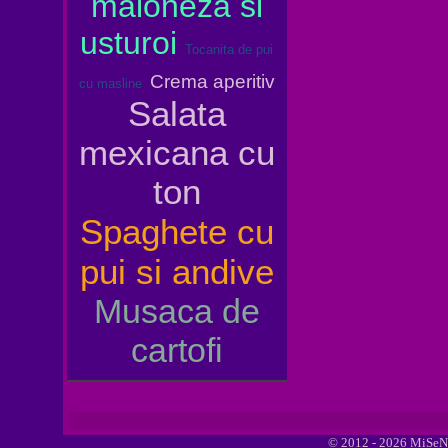
maioneza si
usturoi
Tocanita de pui
Crema aperitiv
cu masline
Salata
mexicana cu
ton
Spaghete cu
pui si andive
Musaca de
cartofi
© 2012 - 2026 MiSeN