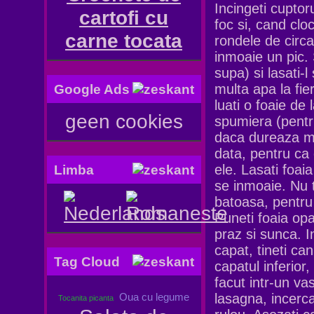
Incingeti cupto
cartofi cu
foc si, cand cloc
carne tocata
rondele de circ
inmoaie un pic.
supa) si lasati-
multa apa la fie
Google Ads
luati o foaie de
geen cookies
spumiera (pentru
daca dureaza ma
data, pentru ca 
ele. Lasati foai
Limba
se inmoaie. Nu t
batoasa, pentru 
Puneti foaia opa
praz si sunca. In
capat, tineti can
Tag Cloud
capatul inferior
facut intr-un va
lasagna, incerc
Oua cu legume
Tocanita picanta