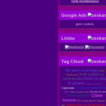
Turta munteneasca
Google Ads
geen cookies
Limba
Tag Cloud
Mic dejun cu de toate
Varza
Ardei umpluti cu
nemteasca
Urzici cu ore
carne tocata
si usturoi
Spaghete vegetariene
Crema de patiserie
Caponata
Tajine
Dulceata de per
Desert cu mere si orez
Pilaf sarbesc
Clatite
bretone
Pui cu sos alb de ciuperci 
Spaghete cu smantana 
vin