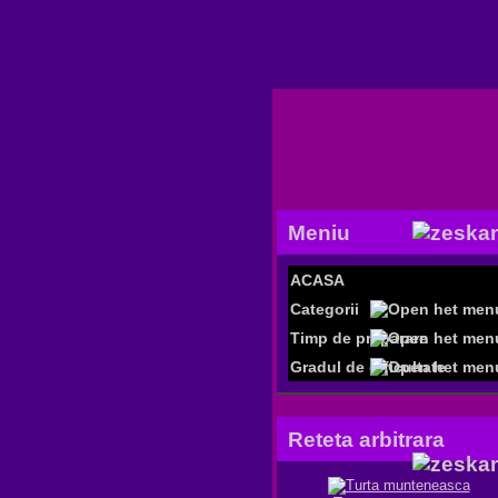
Meniu
ACASA
Categorii
Timp de preparare
Gradul de dificultate
Reteta arbitrara