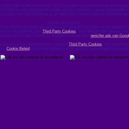
lelijke balk is dat wij verplicht zijn je te vragen om toestemming voor het g
d schijnt het een goed idee te vinden om het surfplezier van de Nederlander te
excuses voor het feit dat we je op deze lompe manier van je kostbare tijd be
Je hebt hier 3 opties,
en en gewoon doorgaan op onze website. De balk blijft staan en we plaatsen
geren en we plaatsen geen
Third Party Cookies
, onze website blijft gewoon wer
t ervoor kiezen alle cookies te accepteren en we laten
gerichte ads van Goog
of toestemming weigert plaatsen wij geen
Third Party Cookies
. Wij plaatsen 
 ons
Cookie Beleid
vind je alle details over de op onze website gebruikte cook