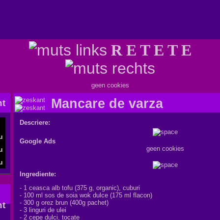
R E T E T E
geen cookies
Mancare de varza
Descriere:
Google Ads
geen cookies
Ingrediente:
-
1 ceasca
alb
tofu
(375
g
,
organic
)
,
cuburi
- 100
ml
sos de soia
wok
dulce
(175
ml
flacon
)
-
300 g
orez brun
(
400g
pachet
)
-
3 linguri
de ulei
-
2 cepe
dulci
,
tocate