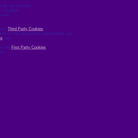
ebruik van Cookies.
 vergallen.
roven.
 geen
Third Party Cookies
.
ken en laat alternatieve advertenties zien.
le
zien.
dan wel
First Party Cookies
.
ies.