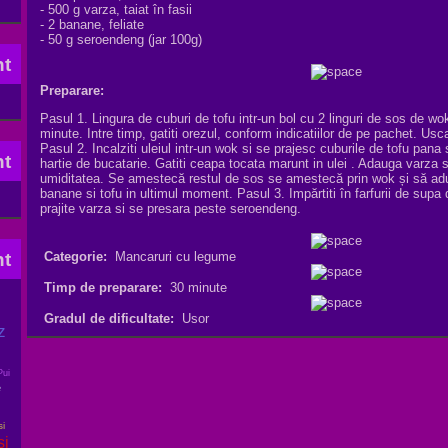
-
500 g
varza
,
taiat în
fasii
- 2
banane
,
feliate
-
50 g
seroendeng
(
jar
100g
)
Preparare:
Pasul 1
.
Lingura
de
cuburi
de tofu
intr-un bol
cu 2
linguri de
sos de
wo
minute.
I
ntre timp
,
gatiti
orezul
, conform
indicatiilor de pe pachet
.
Usca
Pasul 2
.
Incalziti uleiul intr-
un wok
si se prajesc
cuburile de
tofu
pana
hartie de bucatarie
.
Gatiti
ceapa
tocata marunt
in
ulei
.
Adauga
varza
s
umiditatea
.
Se amestecă
restul de
sos
se amestecă
prin
wok
și să ad
banane
si tofu
in ultimul moment.
Pasul 3
.
I
mpărtiti
în
farfurii de supa
prajite
varza
si se presara
peste
seroendeng
.
Categorie:
Mancaruri cu legume
Timp de preparare:
30 minute
Gradul de dificultate:
Usor
z
Pui
e
si
si