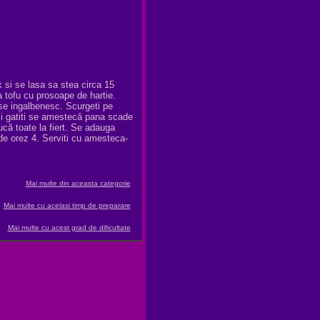
k
si
se lasa sa stea
circa
15
 tofu
cu prosoape de hartie
.
se ingalbenesc.
Scurgeti
pe
i gatiti
se amestecă
pana scade
ucă
toate
la fiert
.
Se adauga
de orez
4
.
Serviti
cu
amesteca
-
Mai multe din aceasta categorie
Mai multe cu acelasi timp de preparare
Mai multe cu acest grad de dificultate