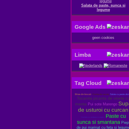
Salata de paste, sunca si
legume
Google Ads
geen cookies
Limba
Tag Cloud
Bilute din biscuiti
Ciorba de vacuta
Salata cu peste afu
Tocanita picanta de vinete c
Sup
menta
Pui sote Marengo
de usturoi cu curcan
Paste cu
Crochete cu verdeata si ciuperci
sunca si smantana
Piep
de pui marinat cu feta si legum