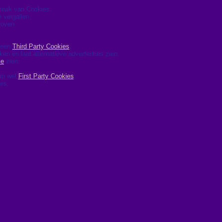
ebruik van Cookies.
 vergallen.
roven.
 geen
Third Party Cookies
.
ken en laat alternatieve advertenties zien.
le
zien.
dan wel
First Party Cookies
.
ies.