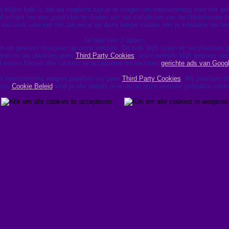
lelijke balk is dat wij verplicht zijn je te vragen om toestemming voor het g
d schijnt het een goed idee te vinden om het surfplezier van de Nederlander te
excuses voor het feit dat we je op deze lompe manier van je kostbare tijd be
Je hebt hier 3 opties,
en en gewoon doorgaan op onze website. De balk blijft staan en we plaatsen
geren en we plaatsen geen
Third Party Cookies
, onze website blijft gewoon wer
t ervoor kiezen alle cookies te accepteren en we laten
gerichte ads van Goog
of toestemming weigert plaatsen wij geen
Third Party Cookies
. Wij plaatsen 
 ons
Cookie Beleid
vind je alle details over de op onze website gebruikte cook