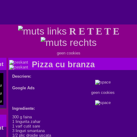
R E T E T E
geen cookies
Pizza cu branza
Descriere:
Google Ads
geen cookies
Ingrediente:
300 g faina
1 lingurita zahar
1 varf cutit sare
3 linguri smantana
1/2 plic drojdie uscata