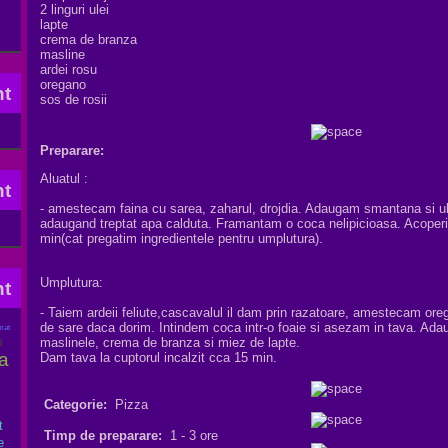
2 linguri ulei
lapte
crema de branza
masline
ardei rosu
oregano
sos de rosii
Preparare:
Aluatul :
- amestecam faina cu sarea, zaharul, drojdia. Adaugam smantana si u
adaugand treptat apa calduta. Framantam o coca nelipicioasa. Acoperi
min(cat pregatim ingredientele pentru umplutura).
Umplutura:
- Taiem ardeii feliute,cascavalul il dam prin razatoare, amestecam oreg
de sare daca dorim. Intindem coca intr-o foaie si asezam in tava. Adau
mat
u
maslinele, crema de branza si miez de lapte.
a
Dam tava la cuptorul incalzit cca 15 min.
Categorie:
Pizza
t
Timp de preparare:
1 - 3 ore
e