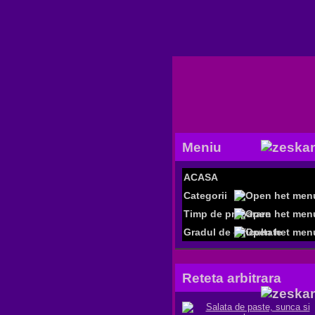
Meniu
ACASA
Categorii
Timp de preparare
Gradul de dificultate
Reteta arbitrara