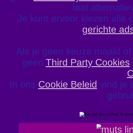
laat alternati
Je kunt ervoor kiezen alle 
gerichte ad
Als je geen keuze maakt of
geen
Third Party Cookies
C
In ons
Cookie Beleid
vind je 
gebrui