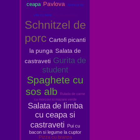
Pavlova
ceapa
Antricot de
vita cu bere
Ficatei marinati
Schnitzel de
porc
Cartofi picanti
la punga
Salata de
Gurita de
castraveti
student
Spaghete cu
sos alb
Rulada de carne
cu morcovi si mazare verde
Salata de limba
cu ceapa si
castraveti
Pui cu
bacon si legume la cuptor
Pizza cu branza