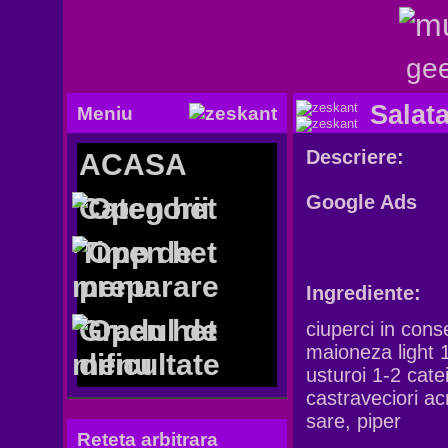
gee
Salat
Meniu
Descriere:
ACASA
Google Ads
Categorii
Timp de
preparare
Ingrediente:
Gradul de
ciuperci in con
maioneza light 
dificultate
usturoi 1-2 cate
castraveciori ac
sare, piper
Reteta arbitrara