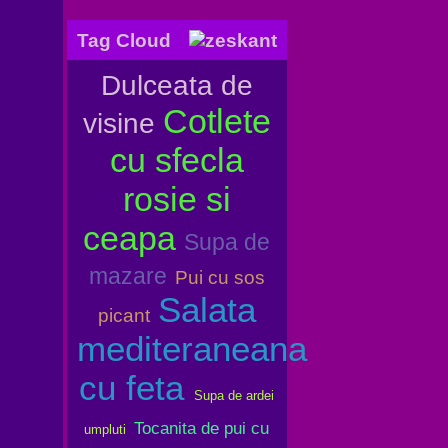
Tag Cloud
Dulceata de
Cotlete
visine
cu sfecla
rosie si
ceapa
Supa de
mazare
Pui cu sos
Salata
picant
mediteraneana
cu feta
Supa de ardei
Tocanita de pui cu
umpluti