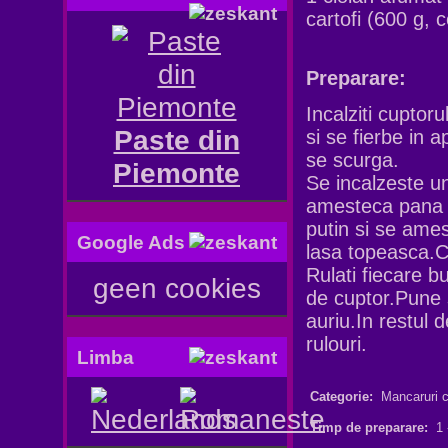
cartofi
(600
g
,
c
Preparare:
Incalziti cuptor
Paste din
si se fierbe in 
se scurga
.
Piemonte
Se incalzeste
un
amesteca
pana
putin
si se ame
Google Ads
lasa
topeasca
.
C
Rulati
fiecare
bu
geen cookies
de cuptor.Pune 
auriu.In restul de
rulouri.
Limba
Categorie:
Mancaruri c
Timp de preparare:
1 -