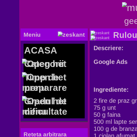
gee
Rulour
Meniu
Descriere:
ACASA
Google Ads
Categorii
Timp de
preparare
Ingrediente:
Gradul de
2 fire de
praz g
75 g
unt
dificultate
50 g
faina
500 ml
lapte se
100
g de
branza
Reteta arbitrara
1
ciolan afumat