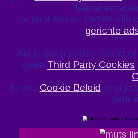
laat alternati
Je kunt ervoor kiezen alle 
gerichte ad
Als je geen keuze maakt of
geen
Third Party Cookies
C
In ons
Cookie Beleid
vind je 
gebrui