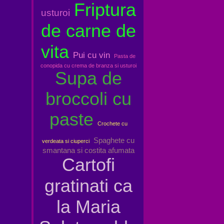
Friptura
usturoi
de carne de
vita
Pui cu vin
Pasta de
conopida cu crema de branza si usturoi
Supa de
broccoli cu
paste
Crochete cu
Spaghete cu
verdeata si ciuperci
smantana si costita afumata
Cartofi
gratinati ca
la Maria