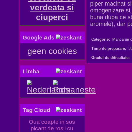
piper macinat si
verdeata si
omogenizare si, 
ciuperci
buna dupa ce st
aromele), dar po
Google Ads
Categorie:
Mancaruri c
geen cookies
Timp de preparare:
30
Gradul de dificultate:
Limba
Tag Cloud
Oua coapte in sos
picant de rosii cu