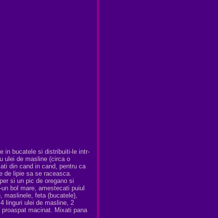
 in bucatele si distribuiti-le intr-
u ulei de masline (circa o
cati din cand in cand, pentru ca
le de lipie sa se raceasca.
piper si un pic de oregano si
tr-un bol mare, amestecati puiul
), maslinele, feta (bucatele),
 4 linguri ulei de masline, 2
er proaspat macinat. Mixati pana