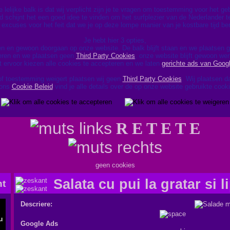
lelijke balk is dat wij verplicht zijn je te vragen om toestemming voor het g
d schijnt het een goed idee te vinden om het surfplezier van de Nederlander te
excuses voor het feit dat we je op deze lompe manier van je kostbare tijd be
Je hebt hier 3 opties,
en en gewoon doorgaan op onze website. De balk blijft staan en we plaatsen
geren en we plaatsen geen
Third Party Cookies
, onze website blijft gewoon wer
t ervoor kiezen alle cookies te accepteren en we laten
gerichte ads van Goog
of toestemming weigert plaatsen wij geen
Third Party Cookies
. Wij plaatsen 
 ons
Cookie Beleid
vind je alle details over de op onze website gebruikte cook
R E T E T E
geen cookies
Salata cu pui la gratar si l
Descriere:
Google Ads