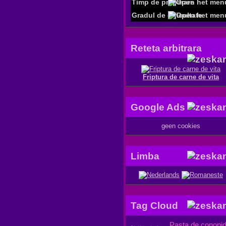
Timp de preparare
Gradul de dificultate
Reteta arbitrara
Friptura de carne de vita
Google Ads
geen cookies
Limba
Tag Cloud
Pasta de conopi