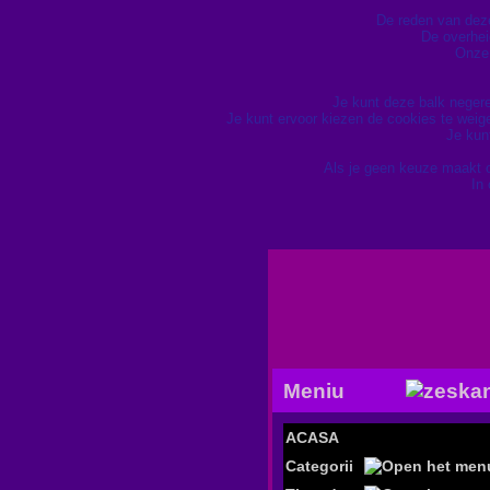
De reden van deze 
De overhei
Onze 
Je kunt deze balk neger
Je kunt ervoor kiezen de cookies te wei
Je kun
Als je geen keuze maakt 
In
Meniu
ACASA
Categorii