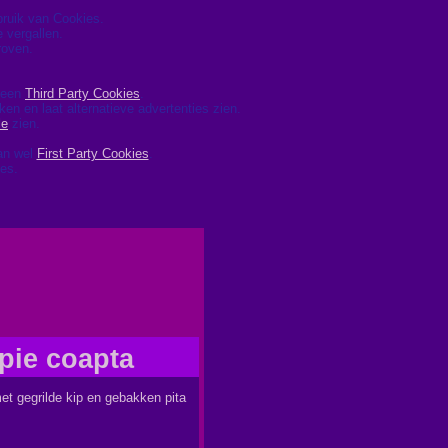
ebruik van Cookies.
 vergallen.
roven.
 geen
Third Party Cookies
.
ken en laat alternatieve advertenties zien.
le
zien.
dan wel
First Party Cookies
.
ies.
ipie coapta