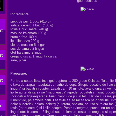
geen cookies
Ingrediente:
piept de pui 1 buc. (415 g)
salata iceberg 1 buc. (450 g)
rosie 1 buc. mare (240 g)
masline kalamata 100 g
branza feta 100 g
lipie libaneza 200 g
ulei de masline 5 linguri
suc de lamaie 2 linguri
otet balsamic 2 linguri
oregano uscat 1 lingurita cu varf
sare, piper
Preparare:
Pentru a coace lipia, incingeti cuptorul la 200 grade Celsius. Taiati lipiile
o tava de aragaz, tapetata cu hartie de copt. Stropiti bucatile de lipie c
lingura) si bagati in cuptor. Lasati cam 10 minute, avand grija sa verifi
lipiile au tendinta sa se “maroneasca” repede. Scoateti si lasati bucati
Incingeti o tigaie-gratar si taiati pieptul de pui in felii. Dati-le cu sare, 
rumeniti-le, pe ambele parti. Lasati-le sa se raceasca pe o farfurie. In
(taiat bucatele), salata iceberg (curatata, spalata, scursa si taiata fasii
rosia (tot bucatele) si lipiile coapte. Pentru vinegreta, puneti intr-un bol
linguri otet balsamic, 2 linguri suc de lamaie, restul de oregano si pip
da
cand obtineti o emulsie. Turnati-o peste salata si amestecati bine.