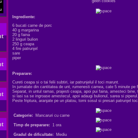
geen cookies
Ingrediente:
6 bucati carne de porc
40 g margarina
20 g faina
2 linguri bulion
250 g ceapa
4 fire patrunjel
sare
piper
Preparare:
Cureti ceapa si o tai felii subtiri, iar patrunjelul il toci marunt.
In jumatate din cantitatea de unt, rumenesti carnea, cate 5 minute pe f
Separat, in untul ramas, prajesti ceapa, apoi pui faina, amesteci bine,
si lasi sa se ingroase amestecul, apoi adaugi bulionul, sarea si piperul
Peste friptura, aranjate pe un platou, torni sosul si presari patrunjel toc
Categorie:
Mancaruri cu carne
Timp de preparare:
1 ora
Gradul de dificultate:
Mediu