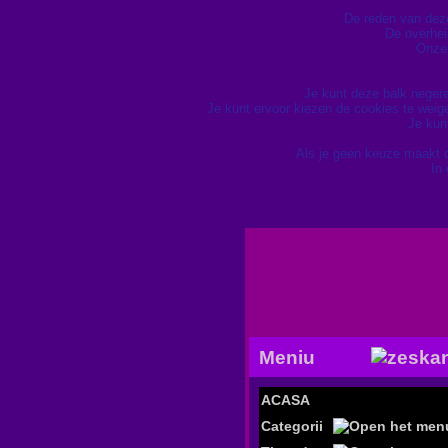
De reden van deze 
De overhei
Onze 
Je kunt deze balk neger
Je kunt ervoor kiezen de cookies te wei
Je kun
Als je geen keuze maakt 
In
Meniu
ACASA
Categorii