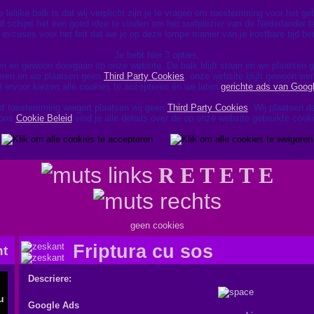
lelijke balk is dat wij verplicht zijn je te vragen om toestemming voor het g
d schijnt het een goed idee te vinden om het surfplezier van de Nederlander te
excuses voor het feit dat we je op deze lompe manier van je kostbare tijd be
Je hebt hier 3 opties,
en en gewoon doorgaan op onze website. De balk blijft staan en we plaatsen
geren en we plaatsen geen
Third Party Cookies
, onze website blijft gewoon wer
t ervoor kiezen alle cookies te accepteren en we laten
gerichte ads van Goog
of toestemming weigert plaatsen wij geen
Third Party Cookies
. Wij plaatsen 
 ons
Cookie Beleid
vind je alle details over de op onze website gebruikte cook
R E T E T E
geen cookies
Friptura cu sos
Descriere:
Google Ads