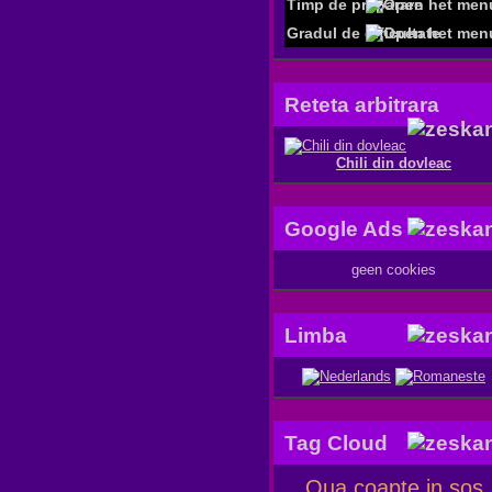
Timp de preparare
Gradul de dificultate
Reteta arbitrara
Chili din dovleac
Google Ads
geen cookies
Limba
Tag Cloud
Oua coapte in sos