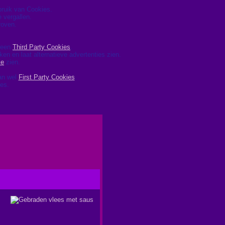
ebruik van Cookies.
 vergallen.
roven.
 geen
Third Party Cookies
.
ken en laat alternatieve advertenties zien.
le
zien.
dan wel
First Party Cookies
.
ies.