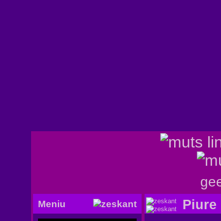
gee
Piure 
Meniu