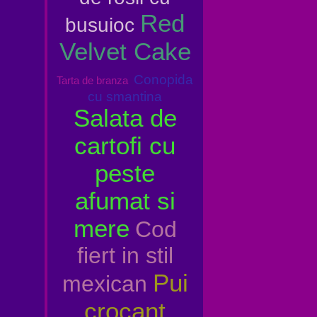
Red
busuioc
Velvet Cake
Conopida
Tarta de branza
cu smantina
Salata de
cartofi cu
peste
afumat si
mere
Cod
fiert in stil
Pui
mexican
crocant