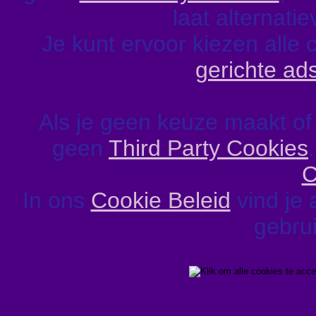
laat alternati
Je kunt ervoor kiezen alle 
gerichte ad
Als je geen keuze maakt of
geen
Third Party Cookies
C
In ons
Cookie Beleid
vind je 
gebrui