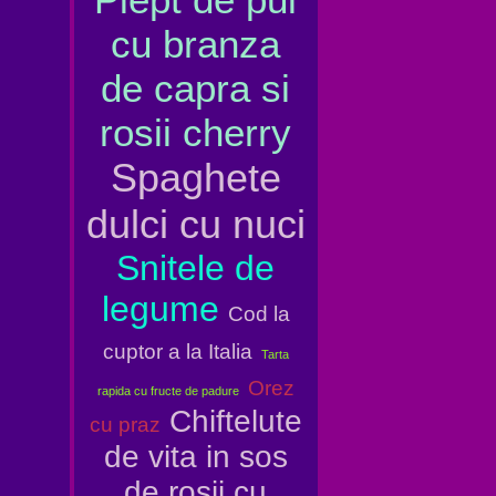
cu branza
de capra si
rosii cherry
Spaghete
dulci cu nuci
Snitele de
legume
Cod la
cuptor a la Italia
Tarta
Orez
rapida cu fructe de padure
Chiftelute
cu praz
de vita in sos
de rosii cu