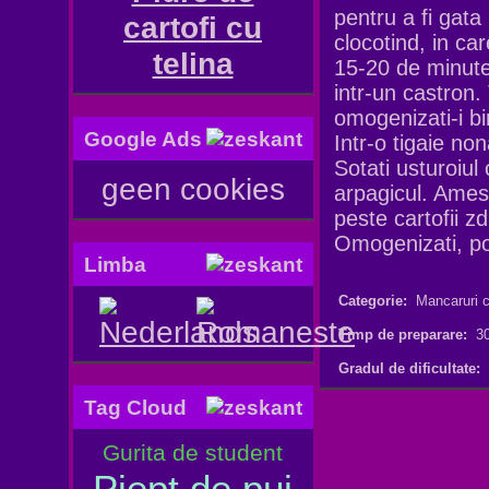
pentru a fi gata 
cartofi cu
clocotind, in car
telina
15-20 de minute,
intr-un castron. 
omogenizati-i bi
Google Ads
Intr-o tigaie non
Sotati usturoiul
geen cookies
arpagicul. Ameste
peste cartofii zd
Omogenizati, potr
Limba
Categorie:
Mancaruri c
Timp de preparare:
30
Gradul de dificultate:
Tag Cloud
Gurita de student
Piept de pui