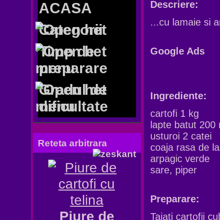
Descriere:
ACASA
...cu lamaie si 
Categorii
Timp de
Google Ads
preparare
Gradul de
Ingrediente:
dificultate
cartofi 1 kg
lapte batut 200 
usturoi 2 catei
Reteta arbitrara
coaja rasa de la
arpagic verde
sare, piper
Preparare:
Piure de
Taiati cartofii 