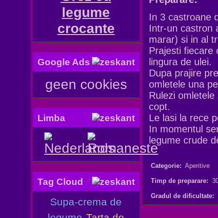
legume
In 3 castroane di
crocante
Intr-un castron a
marar) si in al 
Prajesti fiecare
lingura de ulei.
Google Ads
Dupa prajire pre
geen cookies
omletele una pes
Rulezi omletele 
copt.
Le lasi la rece 
Limba
In momentul servi
legume crude de
Categorie:
Aperitive
Tag Cloud
Timp de preparare:
30
Gradul de dificultate:
Supa-crema de
legume
Tarta de