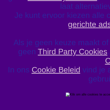
laat alternati
Je kunt ervoor kiezen alle 
gerichte ad
Als je geen keuze maakt of
geen
Third Party Cookies
C
In ons
Cookie Beleid
vind je 
gebrui