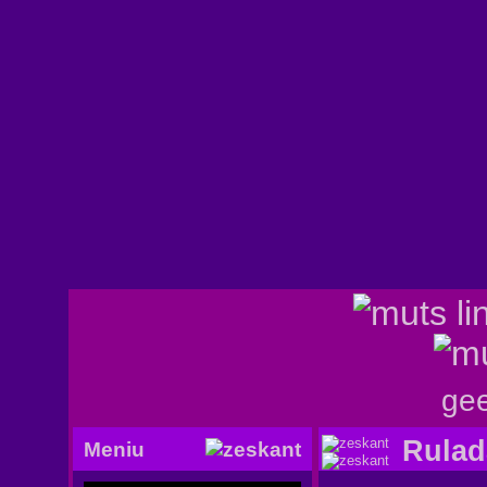
gee
Rulad
Meniu