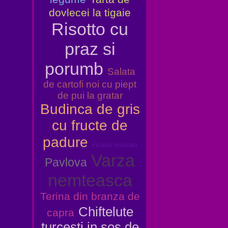
dovlecei la tigaie
Risotto cu
praz si
porumb
Salata
de cartofi noi cu piept
de pui la gratar
Budinca de gris
cu fructe de
padure
Ficatei marinati
Varza
Pavlova
nemteasca
Terina din branza de
Chiftelute
capra
turcesti in sos de