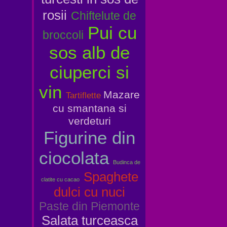
rosii
Chiftelute de
Pui cu
broccoli
sos alb de
ciuperci si
vin
Mazare
Tartiflette
cu smantana si
verdeturi
Figurine din
ciocolata
Budinca de
Spaghete
clatite cu cacao
dulci cu nuci
Paste din Piemonte
Salata turceasca