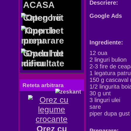
Descriere:
ACASA
Google Ads
Categorii
Timp de
preparare
Ingrediente:
Gradul de
12 oua
2 linguri bulion
dificultate
2-3 fire de cea
1 legatura patr
150 g cascaval 
Reteta arbitrara
1/2 lingurita boi
30 g unt
3 linguri ulei
sare
piper dupa gust
Orez cu
Preparare: