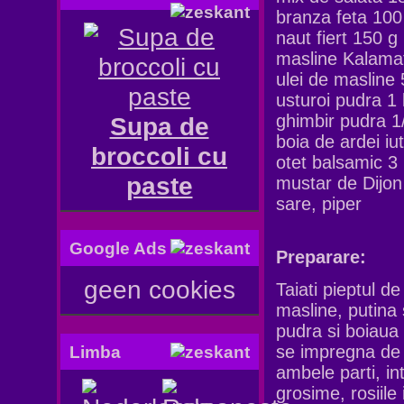
branza feta 100
naut fiert 150 g
masline Kalama
ulei de masline 5
usturoi pudra 1 
ghimbir pudra 1/
Supa de
boia de ardei iut
broccoli cu
otet balsamic 3 
paste
mustar de Dijon 
sare, piper
Google Ads
Preparare:
geen cookies
Taiati pieptul de 
masline, putina 
pudra si boiaua 
se impregna de 
Limba
ambele parti, in
grosime, rosiile