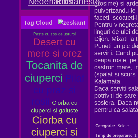
grosime) si arde
pulverizandu-le 
faceti, scoateti-
Tag Cloud
Pentru vinegreta
linguri de ulei 
Paste cu sos de usturoi
Dijon. Mixati la
Desert cu
Puneti un pic de
mere si orez
servirii. Cand pu
ceapa rosie, pe 
Tocanita de
castron mare, im
(spalat si scurs
ciuperci
Pilaf
Kalamata.
cu praz si
Daca serviti sal
potriviti de sare
rosii
sosiera. Daca nu
Ciorba cu
pentru ca salat
ciuperci si galuste
Ciorba cu
Categorie:
Salate
ciuperci si
Timp de preparare:
1 