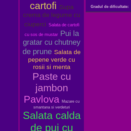
cartofi
Supa
Gradul de dificultate:
crema de legume cu
ciuperci
Salata de cartofi
Pui la
cu sos de mustar
gratar cu chutney
de prune
Salata de
pepene verde cu
rosii si menta
Paste cu
jambon
Pavlova
Mazare cu
smantana si verdeturi
Salata calda
de pui cu