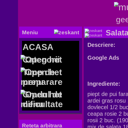
gee
Salata
Meniu
Descriere:
ACASA
Google Ads
Categorii
Timp de
preparare
Ingrediente:
Gradul de
piept de pui far
ardei gras rosu 
dificultate
dovlecel 1/2 buc
ceapa rosie 2 b
rosii 2 buc. (190
Reteta arbitrara
mix de salata 1