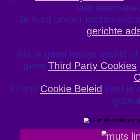
laat alternati
Je kunt ervoor kiezen alle 
gerichte ad
Als je geen keuze maakt of
geen
Third Party Cookies
C
In ons
Cookie Beleid
vind je 
gebrui